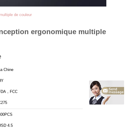
multiple de couleur
 conception ergonomique multiple
e
La Chine
HY
FDA，FCC
X275
300PCS
USD 4.5