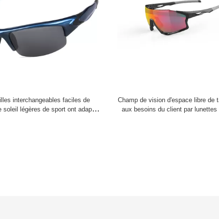
illes interchangeables faciles de
Champ de vision d'espace libre de t
e soleil légères de sport ont adapté
aux besoins du client par lunette
 logo aux besoins du client
de sports plus bas pour des activit
air