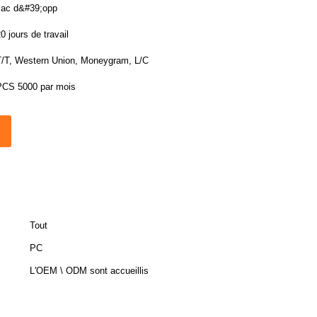
sac d&#39;opp
0 jours de travail
T/T, Western Union, Moneygram, L/C
PCS 5000 par mois
Tout
PC
L'OEM \ ODM sont accueillis