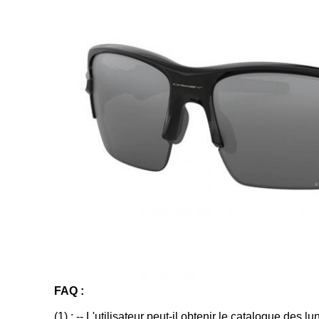
FAQ :
(1) : -- L'utilisateur peut-il obtenir le catalogue des l