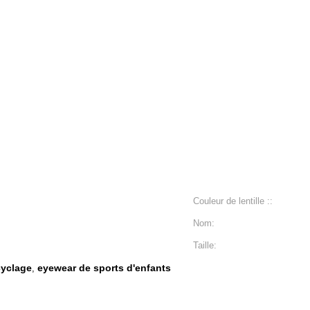
Couleur de lentille ::
Nom:
Taille:
cyclage
eyewear de sports d'enfants
,