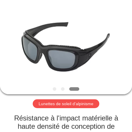
Beijing
Silk
Road
Enterprise
Management
Services
Co.,LTD.
All
ACCUEIL
Rights
Reserved.
PRODUITS
A
PROPOS
DE
NOUS
Lunettes de soleil d'alpinisme
VISITE
Résistance à l'impact matérielle à
DE
haute densité de conception de