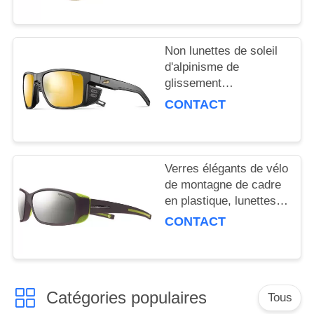
POLICY
d'alpinisme
Non lunettes de soleil
d'alpinisme de
glissement
amortissantes avec la
CONTACT
poignée flexible de nez
Verres élégants de vélo
de montagne de cadre
en plastique, lunettes
de soleil d'alpinisme
CONTACT
colorées
Catégories populaires
Tous