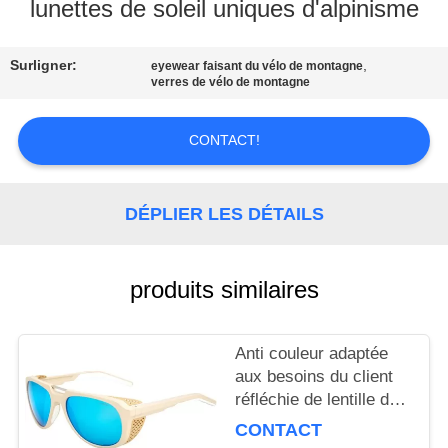
L'USINE
lunettes de soleil uniques d'alpinisme
Surligner:
,
NOUS
eyewear faisant du vélo de montagne
verres de vélo de montagne
CONTACTER
CONTACT!
DEMANDEZ
UNE
DÉPLIER LES DÉTAILS
CITATION
produits similaires
PLAN
DU
Anti couleur adaptée
SITE
aux besoins du client
réfléchie de lentille de
PRIVACY
forme de lunettes de
CONTACT
soleil modernes